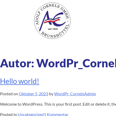
Zum
Inhalt
springen
Autor:
WordPr_Corne
Hello world!
Posted on
Oktober 5, 2023
by
WordPr_CornelsAdmin
Welcome to WordPress. This is your first post. Edit or delete it, th
zu
Posted in
Uncategorized
1 Kommentar