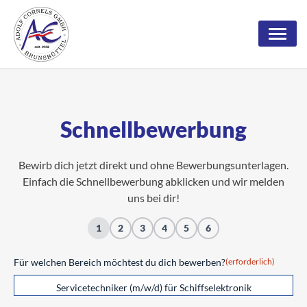
Zum
Inhalt
springen
Onlineshop
Über uns
Schnellbewerbung
Leistungen
Zertifizierung & Qualifizierung
Bewirb dich jetzt direkt und ohne Bewerbungsunterlagen.
Jobs & Ausbildung
Firmenstruktur
Stahlbau
Einfach die Schnellbewerbung abklicken und wir melden
uns bei dir!
Historie
Edelstahl & Aluminium
Arbeiten bei Cornels
1
2
3
4
5
6
Geschäftsführung
Hydraulik
Stellenangebote
Industrieschlauchtechnik
Ausbildung
Für welchen Bereich möchtest du dich bewerben?
(erforderlich)
Servicetechniker (m/w/d) für Schiffselektronik
Maschinenbau