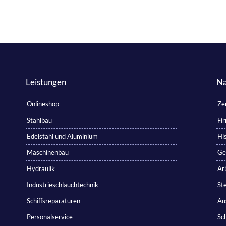
Leistungen
Na
Onlineshop
Zer
Stahlbau
Fi
Edelstahl und Aluminium
His
Maschinenbau
Ge
Hydraulik
Ar
Industrieschlauchtechnik
St
Schiffsreparaturen
Au
Personalservice
Sc